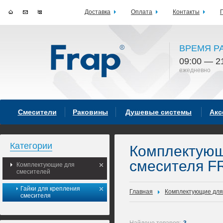
Доставка
Оплата
Контакты
ВРЕМЯ Р
09:00 — 2
ежедневно
Смесители
Раковины
Душевые системы
Акс
Категории
Комплектующ
смесителя F
Комплектующие для
смесителей
Гайки для крепления
Главная
Комплектующие для
смесителя