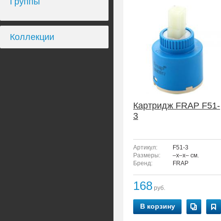
Группы
Коллекции
Картридж FRAP F51-
3
Артикул:
F51-3
Размеры:
–x–x– см.
Бренд:
FRAP
168
руб.
В корзину