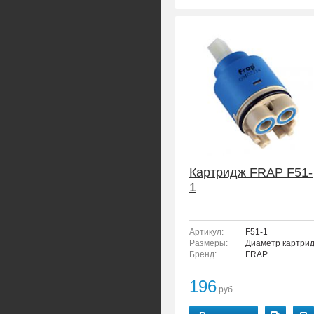
Картридж FRAP F51-
1
Артикул:
F51-1
Размеры:
Диаметр картрид
Бренд:
FRAP
196
руб.