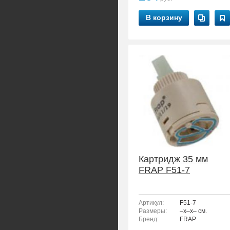
В корзину
Картридж 35 мм
FRAP F51-7
Артикул:
F51-7
Размеры:
–x–x– см.
Бренд:
FRAP