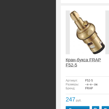
Кран-букса FRAP
F52-5
Артикул:
F52-5
Размеры:
–x–x– см.
Бренд:
FRAP
247
руб.