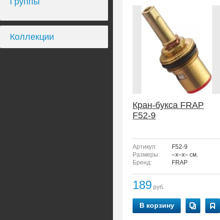
Группы
Коллекции
Кран-букса FRAP
F52-9
Артикул:
F52-9
Размеры:
–x–x– см.
Бренд:
FRAP
189
руб.
В корзину