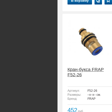
В корзину
Кран-букса FRAP
F52-26
Артикул:
F52-26
Размеры:
–x–x– см.
Бренд:
FRAP
452
руб.