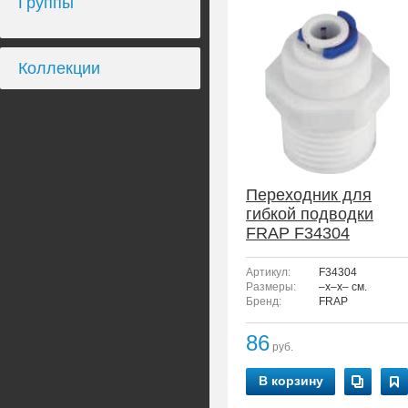
Группы
Коллекции
Переходник для
гибкой подводки
FRAP F34304
Артикул:
F34304
Размеры:
–x–x– см.
Бренд:
FRAP
86
руб.
В корзину