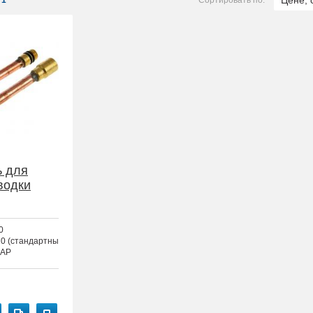
Цене, 
1
Сортировать по:
ь для
водки
0
0 (стандартный)
AP