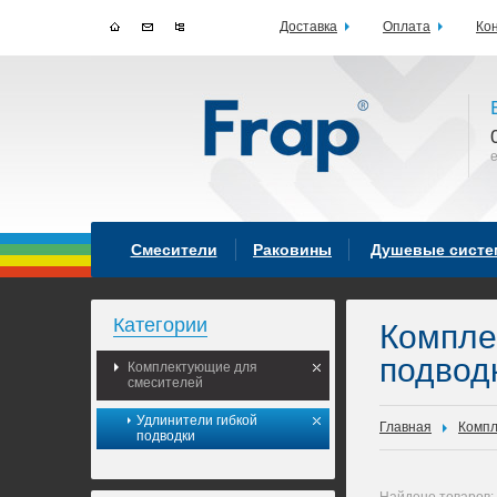
Доставка
Оплата
Ко
Смесители
Раковины
Душевые сист
Категории
Компле
подвод
Комплектующие для
смесителей
Удлинители гибкой
Главная
Компл
подводки