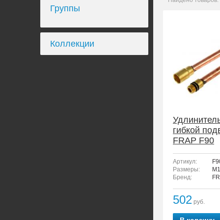
Найдено товаров:
Группы
Коллекции
Удлинител
гибкой под
FRAP F90
Артикул:
F9
Размеры:
M1
Бренд:
FR
502
руб.