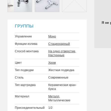
Я не 
ГРУППЫ
Управление
Моно
Функции излива
Стационарный
Способ монтажа
На одно отверстие
,
Настенные
Цвет
Хром
Тип подводки
Жесткая подводка
Стиль
Современные
Тип картриджа
Керамическая кран-
букса
Материал
Металл
,
Металлические
Присоединительный
1/2