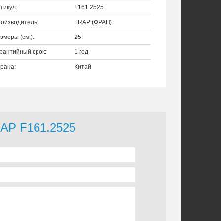
тикул:
F161.2525
оизводитель:
FRAP (ФРАП)
змеры (см.):
25
рантийный срок:
1 год
рана:
Китай
RAP F161.2525