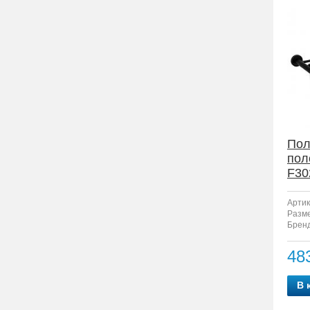
Пол
пол
F30
Артик
Разм
Бренд
48
В 