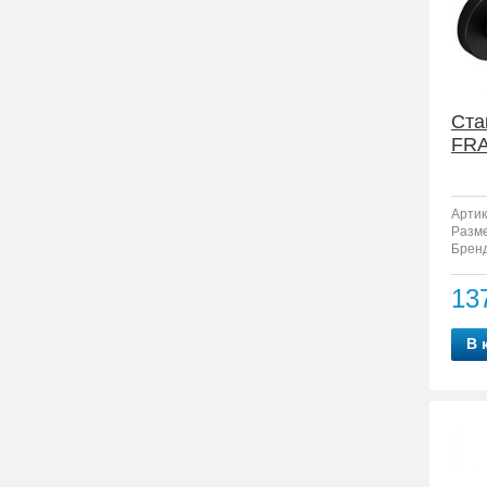
Ста
FRA
Артик
Разм
Бренд
13
В 