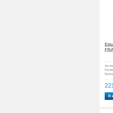
Ерш
FRA
Артик
Разм
Бренд
22
В 