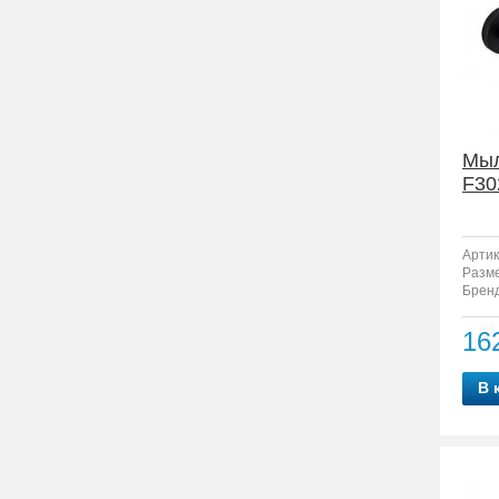
Мыл
F30
Артик
Разм
Бренд
16
В 