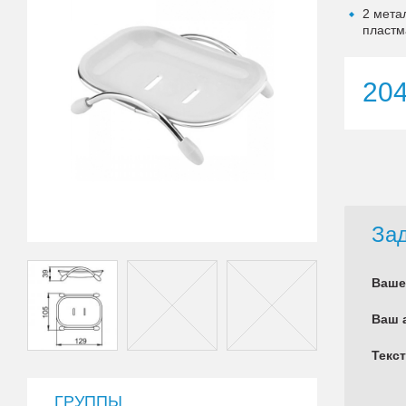
2 мета
пластм
20
Зад
Ваше
Ваш 
Текс
ГРУППЫ