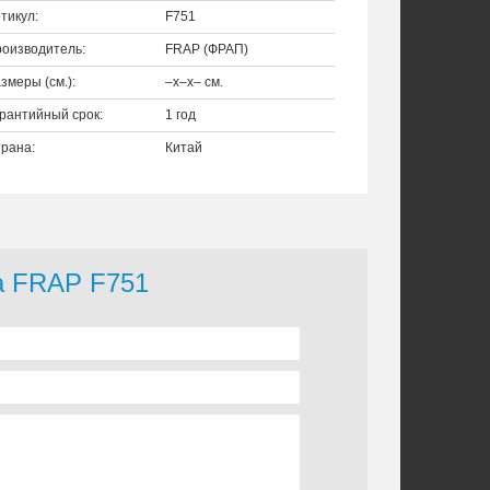
тикул:
F751
оизводитель:
FRAP (ФРАП)
змеры (см.):
–x–x– см.
рантийный срок:
1 год
рана:
Китай
а FRAP F751