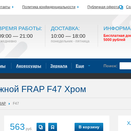
нтакты
Политика конфиденциальности
Публичная оферта
Ср
ВРЕМЯ РАБОТЫ:
ДОСТАВКА:
ИНФОРМА
09:00 — 21:00
10:00 — 18:00
Бесплатная дос
5000 рублей
ежедневно
понедельник - пятница
емы
Аксессуары
Зеркала
Еще
Поиск:
жной FRAP F47 Хром
RAP
F47
Х
563
В корзину
руб.