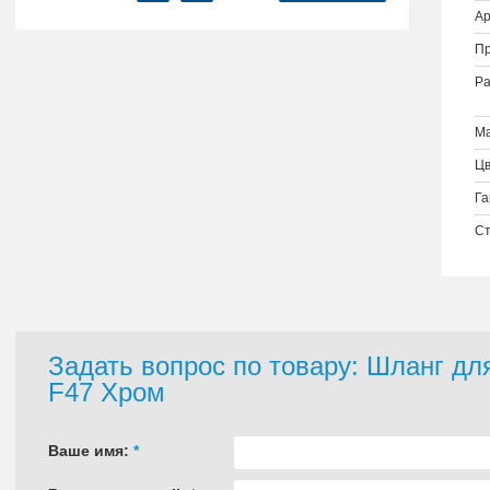
Ар
Пр
Ра
Ма
Цв
Га
Ст
Задать вопрос по товару: Шланг д
F47 Хром
Ваше имя:
*