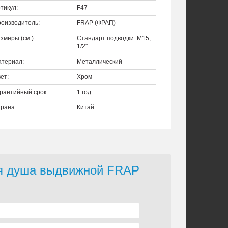
тикул:
F47
оизводитель:
FRAP (ФРАП)
змеры (см.):
Стандарт подводки: M15;
1/2"
териал:
Металлический
ет:
Хром
рантийный срок:
1 год
рана:
Китай
ля душа выдвижной FRAP