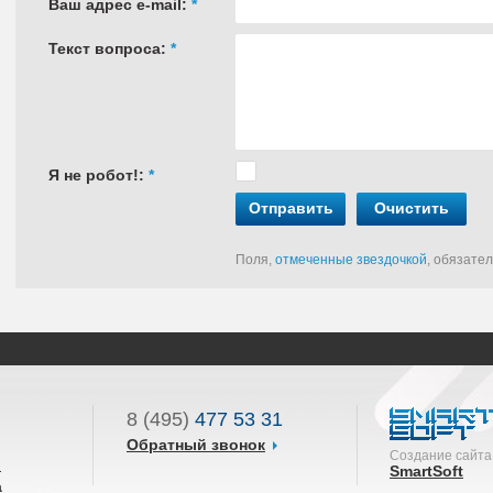
Ваш адрес e-mail:
*
Текст вопроса:
*
Я не робот!:
*
Отправить
Очистить
Поля,
отмеченные звездочкой
, обязате
8 (495)
477 53 31
Обратный звонок
Создание сайта
ы
SmartSoft
а