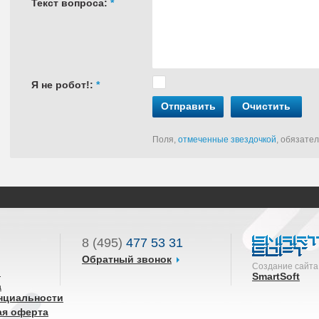
Текст вопроса:
*
Я не робот!:
*
Отправить
Очистить
Поля,
отмеченные звездочкой
, обязате
8 (495)
477 53 31
Обратный звонок
Создание сайта
ы
SmartSoft
а
нциальности
ая оферта