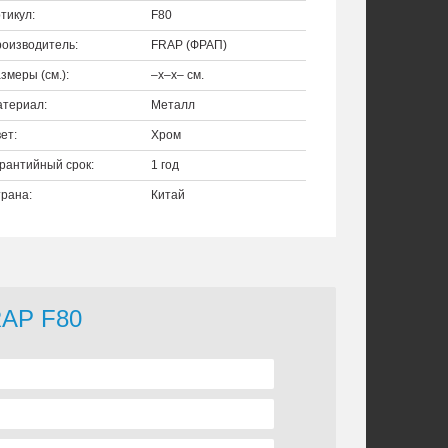
тикул:
F80
оизводитель:
FRAP (ФРАП)
змеры (см.):
–x–x– см.
териал:
Металл
ет:
Хром
рантийный срок:
1 год
рана:
Китай
RAP F80