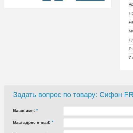
Ар
Пр
Ра
Ма
Цв
Га
Ст
Задать вопрос по товару: Сифон F
Ваше имя:
*
Ваш адрес e-mail:
*