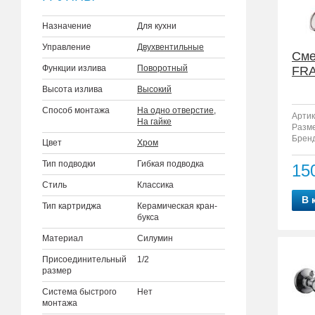
Назначение
Для кухни
Управление
Двухвентильные
Сме
Функции излива
Поворотный
FRA
Высота излива
Высокий
Способ монтажа
На одно отверстие
,
Артик
На гайке
Разм
Бренд
Цвет
Хром
Тип подводки
Гибкая подводка
15
Стиль
Классика
В 
Тип картриджа
Керамическая кран-
букса
Материал
Силумин
Присоединительный
1/2
размер
Система быстрого
Нет
монтажа