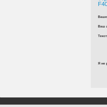
F4
Ваше
Ваш 
Текс
Я не 