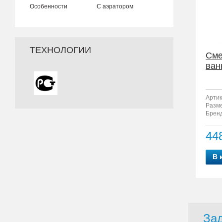
Особенности
С аэратором
ТЕХНОЛОГИИ
Сме
ван
Артик
Разм
Бренд
44
В 
Зад