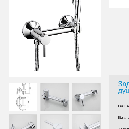
Зад
ду
Ваше
Ваш 