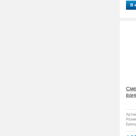
В 
Сме
ван
Артик
Разм
Бренд