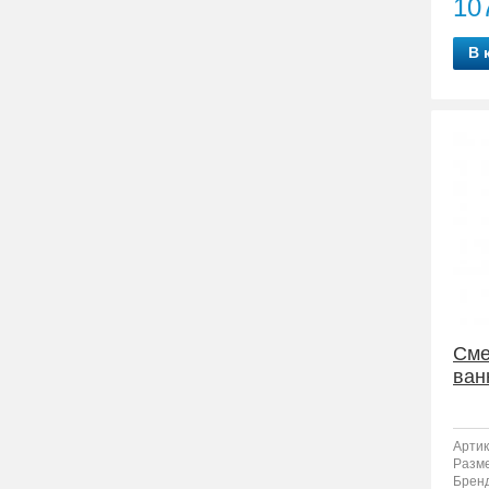
10
В 
Сме
ван
Артик
Разм
Бренд