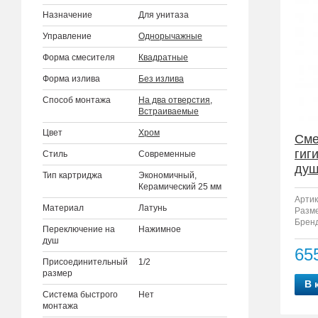
Назначение
Для унитаза
Управление
Однорычажные
Форма смесителя
Квадратные
Форма излива
Без излива
Способ монтажа
На два отверстия
,
Встраиваемые
Цвет
Хром
Сме
гиг
Стиль
Современные
душ
Тип картриджа
Экономичный,
23
Керамический 25 мм
Артик
Материал
Латунь
Разм
Бренд
Переключение на
Нажимное
душ
65
Присоединительный
1/2
размер
В 
Система быстрого
Нет
монтажа