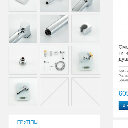
Сме
гиг
душ
Артик
Разм
Бренд
60
В 
ГРУППЫ