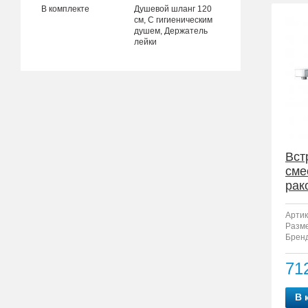
В комплекте
Душевой шланг 120
см, С гигиеническим
душем, Держатель
лейки
Вст
сме
рак
F12
Артик
Разм
Бренд
71
В 