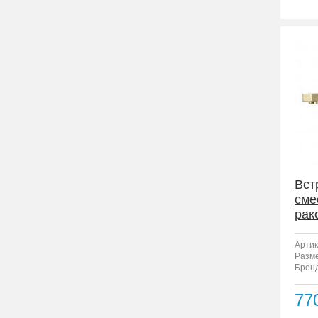
Вст
сме
рак
F12
Артик
Разм
Бренд
77