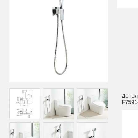
Допол
F7591