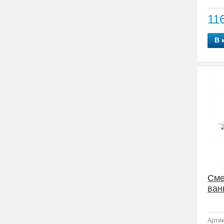
11
В 
Сме
ван
Артик