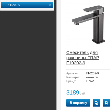
H202-9
Смеситель для
раковины FRAP
F10202-9
Артикул:
F10202-9
Размеры:
–x–x– см.
Бренд:
FRAP
3189
руб.
В корзину