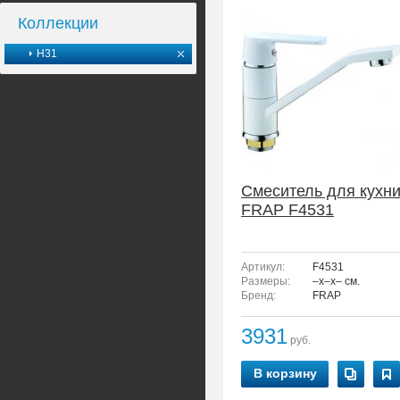
Коллекции
H31
Смеситель для кухн
FRAP F4531
Артикул:
F4531
Размеры:
–x–x– см.
Бренд:
FRAP
3931
руб.
В корзину