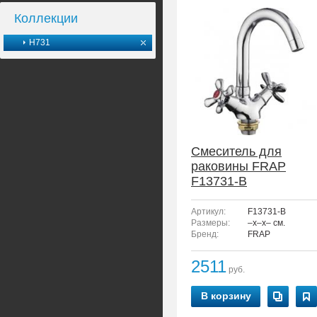
Коллекции
H731
Смеситель для
раковины FRAP
F13731-B
Артикул:
F13731-B
Размеры:
–x–x– см.
Бренд:
FRAP
2511
руб.
В корзину