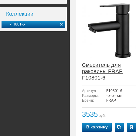
Коллекции
H801-6
Смеситель для
раковины FRAP
F10801-6
Артикул:
F10801-6
Размеры:
–x–x– см.
Бренд:
FRAP
3535
руб.
В корзину