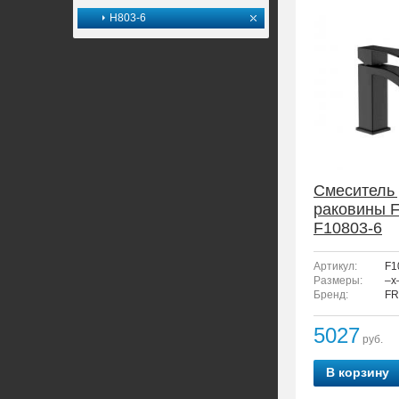
H803-6
Смеситель
раковины 
F10803-6
Артикул:
F1
Размеры:
–x
Бренд:
FR
5027
руб.
В корзину