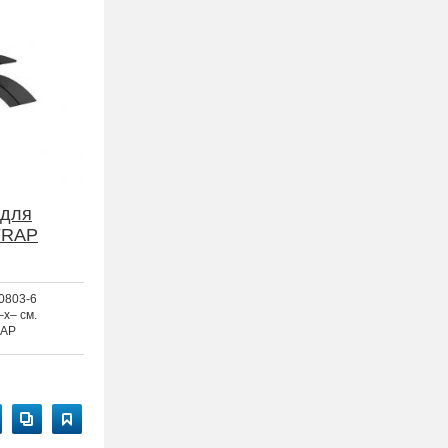
 для
FRAP
0803-6
–x– см.
AP