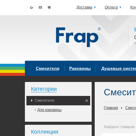
Доставка
Оплата
Ко
Смесители
Раковины
Душевые сист
Категории
Смесит
Смесители
Главная
Смес
Для раковины
Найдено товаров:
Коллекции