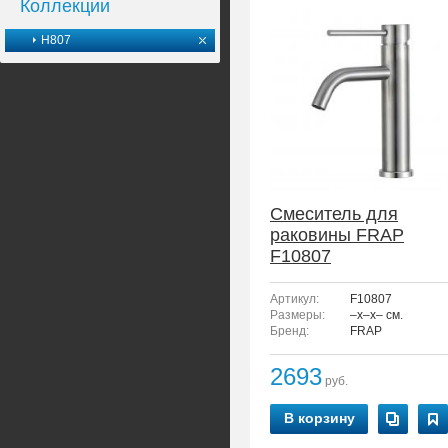
Коллекции
H807
Смеситель для
раковины FRAP
F10807
Артикул:
F10807
Размеры:
–x–x– см.
Бренд:
FRAP
2693
руб.
В корзину