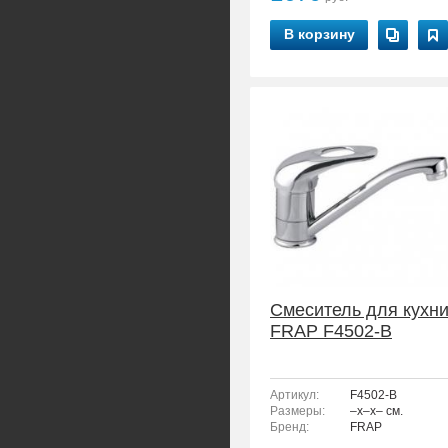
В корзину
Смеситель для кухн
FRAP F4502-B
Артикул:
F4502-B
Размеры:
–x–x– см.
Бренд:
FRAP