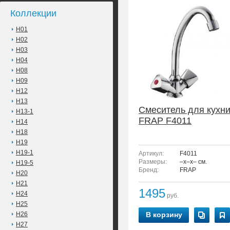
Коллекции
H01
H02
H03
H04
H08
H09
H12
H13
Смеситель для кухн
H13-1
FRAP F4011
H14
H18
H19
H19-1
Артикул:
F4011
Размеры:
–x–x– см.
H19-5
Бренд:
FRAP
H20
H21
1495
H24
руб.
H25
H26
В корзину
H27