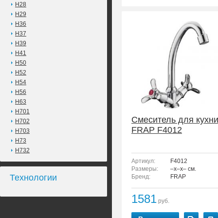
H28
H29
H36
H37
H39
H41
H50
H52
H54
H56
H63
H701
Смеситель для кухн
H702
FRAP F4012
H703
H73
H732
Артикул:
F4012
Размеры:
–x–x– см.
Технологии
Бренд:
FRAP
1581
руб.