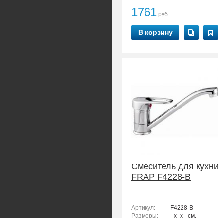
1761
руб.
В корзину
Смеситель для кухн
FRAP F4228-B
Артикул:
F4228-B
Размеры:
–x–x– см.