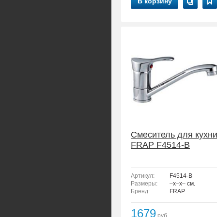
В корзину
Смеситель для кухн
FRAP F4514-B
Артикул:
F4514-B
Размеры:
–x–x– см.
Бренд:
FRAP
1679
руб.