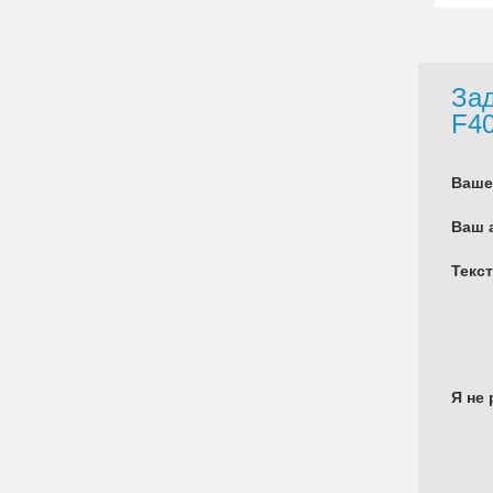
Зад
F4
Ваше
Ваш 
Текс
Я не 