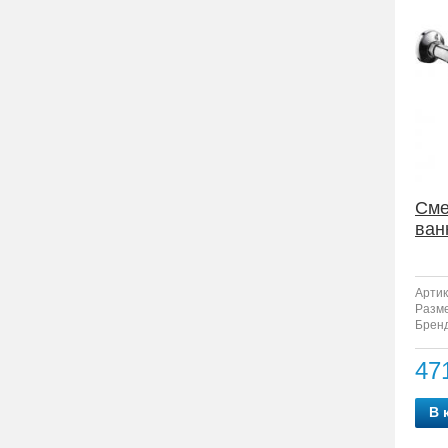
Сме
ван
Артик
Разм
Бренд
47
В 