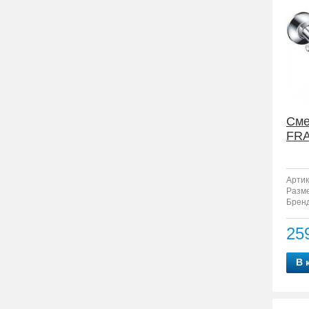
Сме
FRA
Артик
Разм
Бренд
25
В 