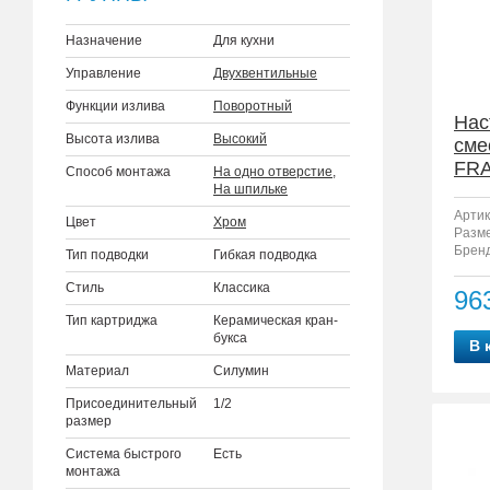
Назначение
Для кухни
Управление
Двухвентильные
Функции излива
Поворотный
Нас
Высота излива
Высокий
сме
FRA
Способ монтажа
На одно отверстие
,
На шпильке
Артик
Цвет
Хром
Разм
Бренд
Тип подводки
Гибкая подводка
Стиль
Классика
96
Тип картриджа
Керамическая кран-
букса
В 
Материал
Силумин
Присоединительный
1/2
размер
Система быстрого
Есть
монтажа