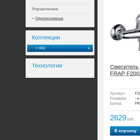
Управление
Однорычажные
Коллекции
H02
Технологии
Смеситель
FRAP F200
Артикул:
F2
Размеры:
–x
Бренд:
FR
2629
руб.
В корзину