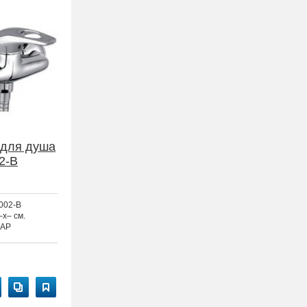
 для душа
2-B
002-B
–x– см.
AP