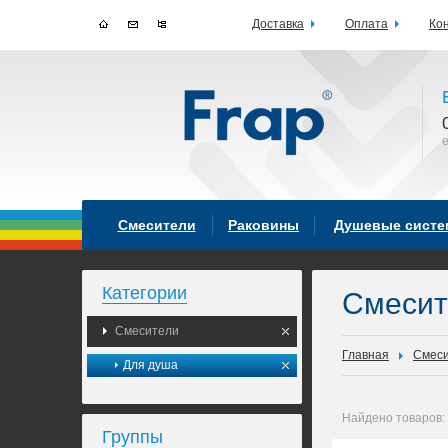
Доставка
Оплата
Ко
Смесители
Раковины
Душевые сист
Категории
Смеси
Смесители
Главная
Смес
Для душа
Найдено товаров:
Группы