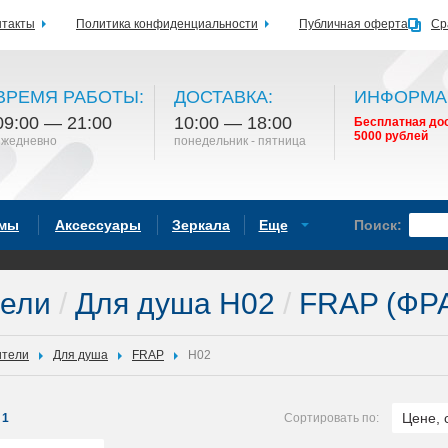
нтакты
Политика конфиденциальности
Публичная оферта
Ср
ВРЕМЯ РАБОТЫ:
ДОСТАВКА:
ИНФОРМА
09:00 — 21:00
10:00 — 18:00
Бесплатная дос
5000 рублей
ежедневно
понедельник - пятница
емы
Аксессуары
Зеркала
Еще
Поиск:
тели
/
Для душа H02
/
FRAP (ФР
ители
Для душа
FRAP
H02
Цене, 
1
Сортировать по: