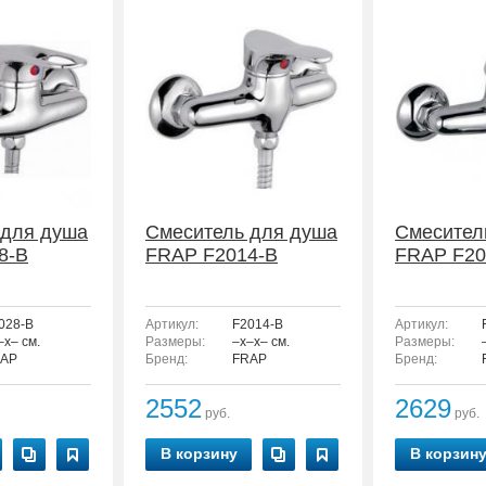
 для душа
Смеситель для душа
Смесител
8-B
FRAP F2014-B
FRAP F20
028-B
Артикул:
F2014-B
Артикул:
–x– см.
Размеры:
–x–x– см.
Размеры:
AP
Бренд:
FRAP
Бренд:
2552
2629
руб.
руб.
В корзину
В корзин