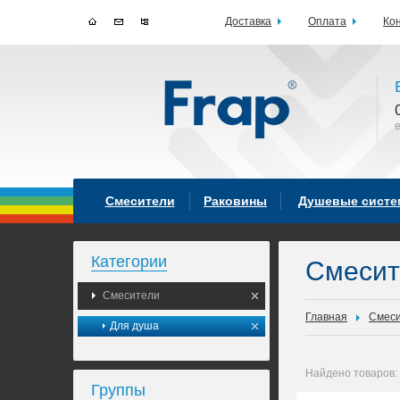
Доставка
Оплата
Ко
Смесители
Раковины
Душевые сист
Категории
Смеси
Смесители
Главная
Смес
Для душа
Найдено товаров:
Группы