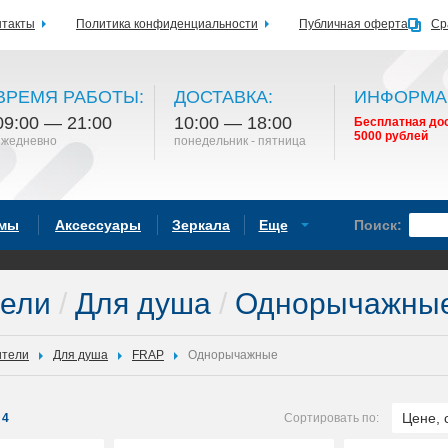
нтакты
Политика конфиденциальности
Публичная оферта
Ср
ВРЕМЯ РАБОТЫ:
ДОСТАВКА:
ИНФОРМА
09:00 — 21:00
10:00 — 18:00
Бесплатная дос
5000 рублей
ежедневно
понедельник - пятница
емы
Аксессуары
Зеркала
Еще
Поиск:
тели
/
Для душа
/
Однорычажные
ители
Для душа
FRAP
Однорычажные
Цене, 
4
Сортировать по: