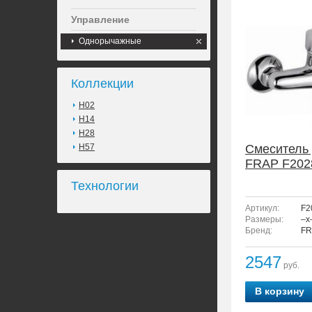
Управление
Однорычажные
Коллекции
H02
H14
H28
H57
Смеситель
FRAP F202
Технологии
Артикул:
F2
Размеры:
–x
Бренд:
FR
2547
руб.
В корзину