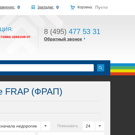
0
0
Пусто
авнение:
Закладки:
Корзина:
ЦИЯ:
8 (495)
477 53 31
тавка заказов от
Обратный звонок
 FRAP (ФРАП)
сначала недорогие
24
Показывать: