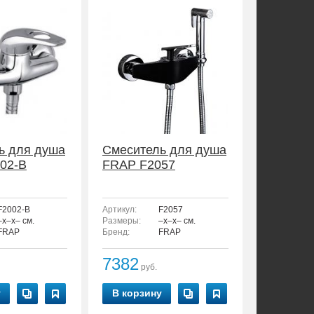
ь для душа
Смеситель для душа
02-B
FRAP F2057
F2002-B
Артикул:
F2057
–x–x– см.
Размеры:
–x–x– см.
FRAP
Бренд:
FRAP
7382
руб.
у
В корзину