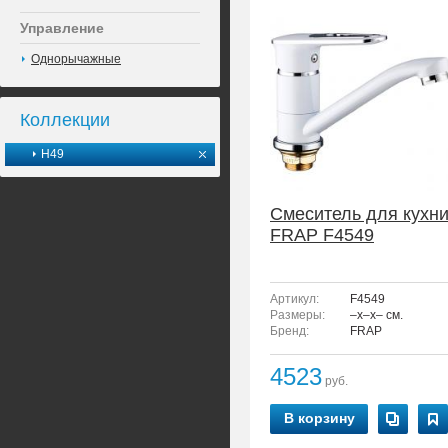
Управление
Однорычажные
Коллекции
H49
Смеситель для кухн
FRAP F4549
Артикул:
F4549
Размеры:
–x–x– см.
Бренд:
FRAP
4523
руб.
В корзину