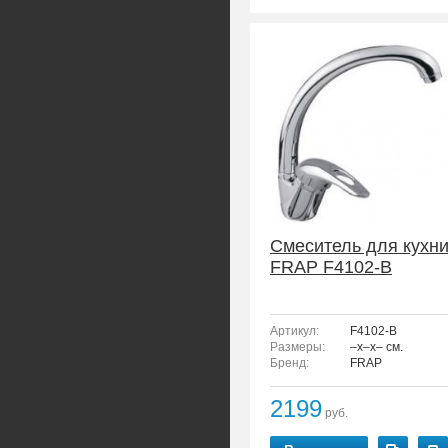
Смеситель для кухн
FRAP F4102-B
Артикул:
F4102-B
Размеры:
–x–x– см.
Бренд:
FRAP
2199
руб.