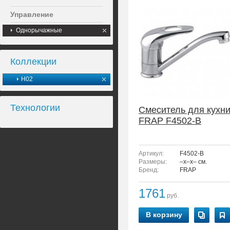
Управление
Однорычажные
Коллекции
H02
Технологии
Смеситель для кухн
FRAP F4502-B
Артикул:
F4502-B
Размеры:
–x–x– см.
Бренд:
FRAP
1761
руб.
В корзину