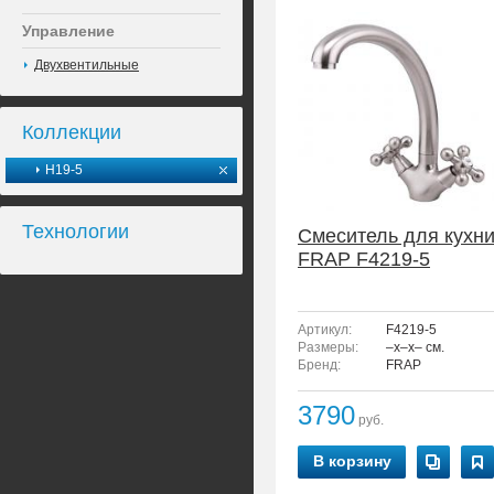
Управление
Двухвентильные
Коллекции
H19-5
Технологии
Смеситель для кухн
FRAP F4219-5
Артикул:
F4219-5
Размеры:
–x–x– см.
Бренд:
FRAP
3790
руб.
В корзину