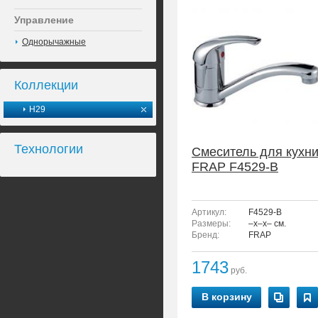
Управление
Однорычажные
Коллекции
H29
Технологии
Смеситель для кухн
FRAP F4529-B
Артикул:
F4529-B
Размеры:
–x–x– см.
Бренд:
FRAP
1743
руб.
В корзину