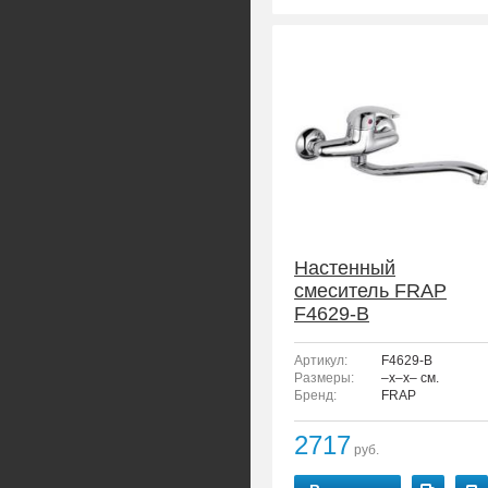
Настенный
смеситель FRAP
F4629-B
Артикул:
F4629-B
Размеры:
–x–x– см.
Бренд:
FRAP
2717
руб.