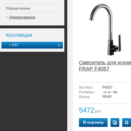
Управление
Однорычажные
Коллекции
H57
Смеситель для кухн
FRAP F4057
Артикул:
F4057
Размеры:
–x–x– см.
Бренд:
FRAP
5472
руб.
В корзину