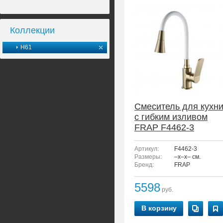
Коллекции
H61
Смеситель для кухн
с гибким изливом
FRAP F4462-3
Артикул:
F4462-3
Размеры:
–x–x– см.
Бренд:
FRAP
5598
руб.
В корзину