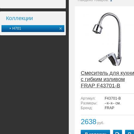
Найдено товаров:
1
Коллекции
H701
Смеситель для кухн
с гибким изливом
FRAP F43701-B
Артикул:
F43701-B
Размеры:
–x–x– см.
Бренд:
FRAP
2638
руб.