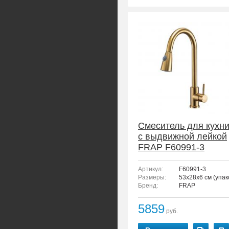
Смеситель для кухн
с выдвижной лейкой
FRAP F60991-3
Артикул:
F60991-3
Размеры:
53x28x6 см (упак
Бренд:
FRAP
5859
руб.