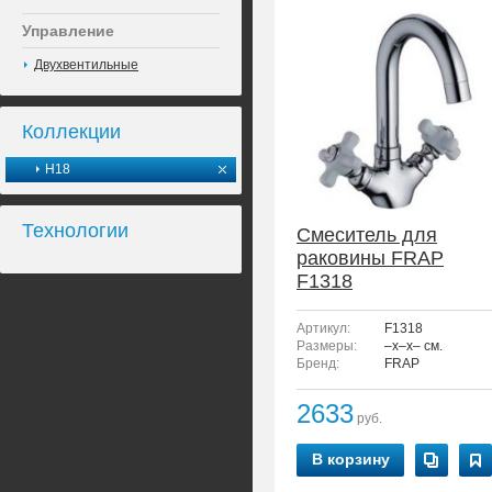
Управление
Двухвентильные
Коллекции
H18
Технологии
Смеситель для
раковины FRAP
F1318
Артикул:
F1318
Размеры:
–x–x– см.
Бренд:
FRAP
2633
руб.
В корзину