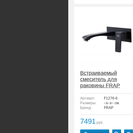
Встраиваемый
смеситель для
раковины FRAP
F1276-6
Артикул:
F1276-6
Размеры:
–x–x– см.
Бренд:
FRAP
7491
руб.