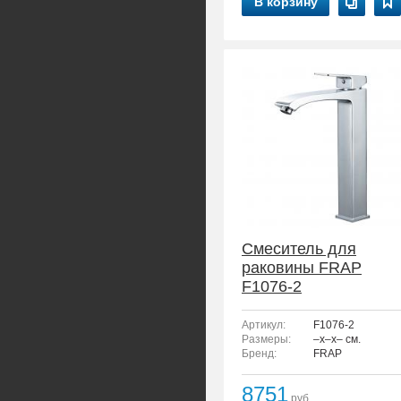
В корзину
Смеситель для
раковины FRAP
F1076-2
Артикул:
F1076-2
Размеры:
–x–x– см.
Бренд:
FRAP
8751
руб.