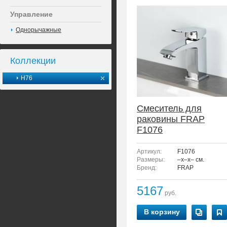
Управление
Однорычажные
Коллекции
H76
Смеситель для
раковины FRAP
F1076
Артикул:
F1076
Размеры:
–x–x– см.
Бренд:
FRAP
5167
руб.
В корзину