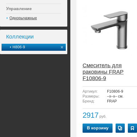
Управление
Однорычажные
Коллекции
H806-9
Смеситель для
раковины FRAP
F10806-9
Артикул:
F10806-9
Размеры:
–x–x– см.
Бренд:
FRAP
2917
руб.
В корзину