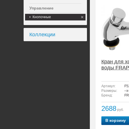
Управление
Кнопочные
Коллекции
Кран для х
воды FRAP
Артикул:
F5
Размеры:
–x
Бренд:
FR
2688
руб.
В корзину