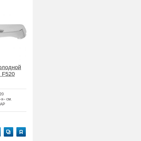
олодной
 F520
20
–x– см.
AP