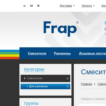
Доставка
Оплата
Ко
Смесители
Раковины
Душевые сист
Категории
Смеси
Смесители
Главная
Смес
Для раковины
Найдено товаров:
Группы