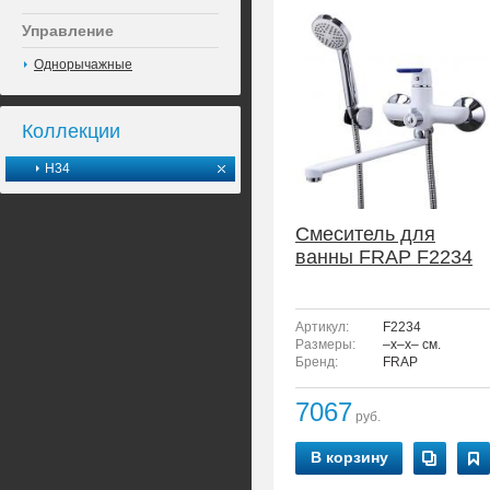
Управление
Однорычажные
Коллекции
H34
Смеситель для
ванны FRAP F2234
Артикул:
F2234
Размеры:
–x–x– см.
Бренд:
FRAP
7067
руб.
В корзину