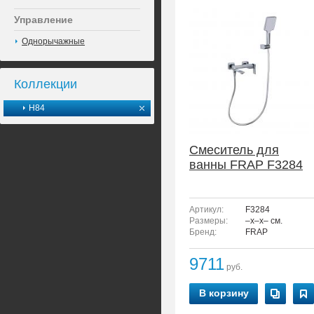
Управление
Однорычажные
Коллекции
H84
Смеситель для
ванны FRAP F3284
Артикул:
F3284
Размеры:
–x–x– см.
Бренд:
FRAP
9711
руб.
В корзину