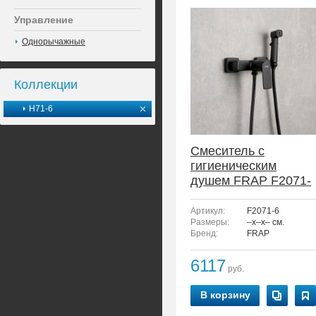
Управление
Однорычажные
Коллекции
H71-6
Смеситель с
гигиеническим
душем FRAP F2071-
6
Артикул:
F2071-6
Размеры:
–x–x– см.
Бренд:
FRAP
6117
руб.
В корзину