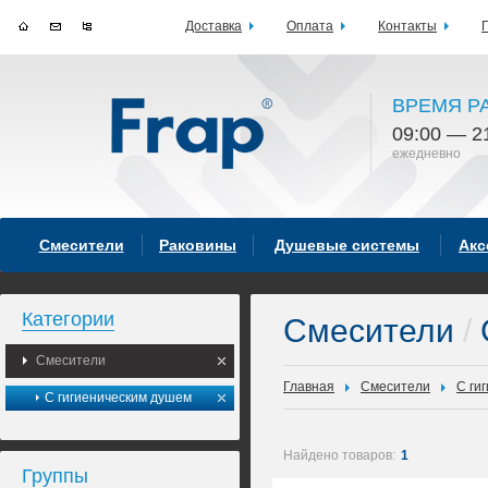
Доставка
Оплата
Контакты
ВРЕМЯ Р
09:00 — 2
ежедневно
Смесители
Раковины
Душевые системы
Акс
Категории
Смесители
/
Смесители
Главная
Смесители
С ги
С гигиеническим душем
Найдено товаров:
1
Группы