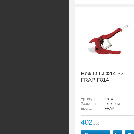
Ножницы Φ14-32
FRAP F814
Артикул:
F814
Размеры:
–x–x– см.
Бренд:
FRAP
402
руб.