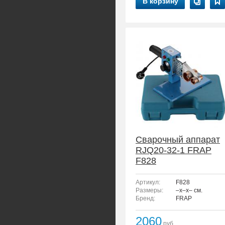
В корзину
Сварочный аппарат
RJQ20-32-1 FRAP
F828
Артикул:
F828
Размеры:
–x–x– см.
Бренд:
FRAP
2060
руб.