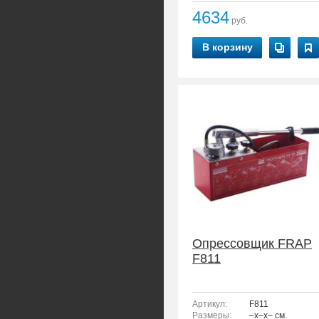
4634
руб.
В корзину
Опрессовщик FRAP
F811
Артикул:
F811
Размеры:
–x–x– см.