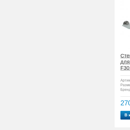
Сте
для
F30
Артик
Разм
Бренд
27
В 