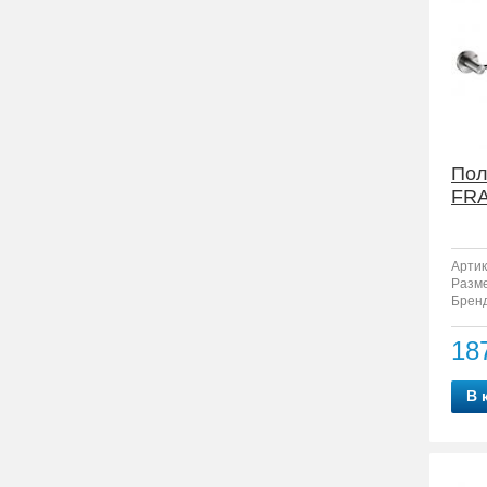
Пол
FRA
Артик
Разм
Бренд
18
В 