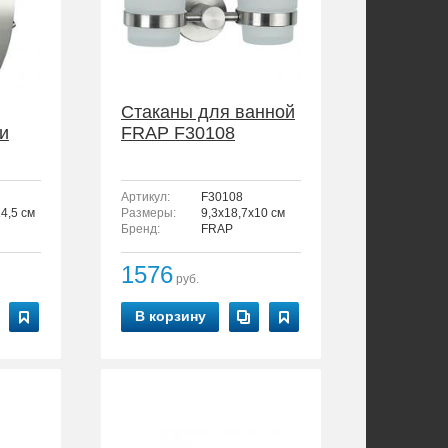
Стаканы для ванной
и
FRAP F30108
Артикул:
F30108
4,5 см
Размеры:
9,3x18,7x10 см
Бренд:
FRAP
1576
руб.
В корзину