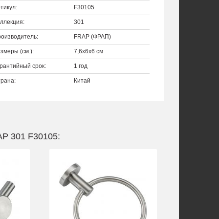
тикул:
F30105
ллекция:
301
оизводитель:
FRAP (ФРАП)
змеры (см.):
7,6x6x6 см
рантийный срок:
1 год
рана:
Китай
P 301 F30105: