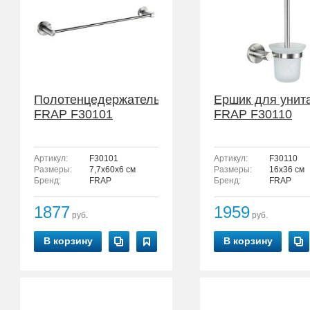
Полотенцедержатель
Ершик для унит
FRAP F30101
FRAP F30110
Артикул:
F30101
Артикул:
F30110
Размеры:
7,7x60x6 см
Размеры:
16x36 см
Бренд:
FRAP
Бренд:
FRAP
1877
1959
руб.
руб.
В корзину
В корзину