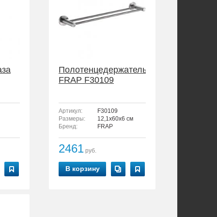
аза
Полотенцедержатель
FRAP F30109
Артикул:
F30109
Размеры:
12,1x60x6 см
Бренд:
FRAP
2461
руб.
В корзину