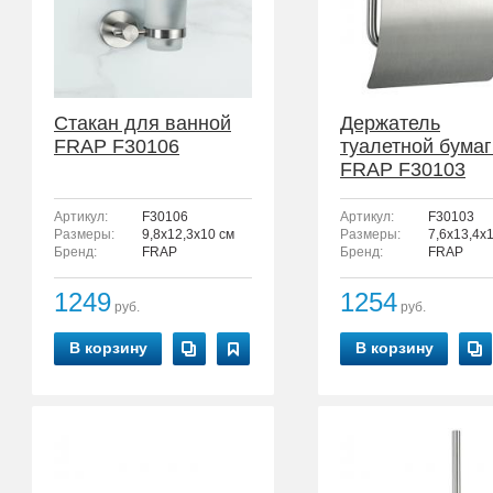
Стакан для ванной
Держатель
FRAP F30106
туалетной бумаг
FRAP F30103
Артикул:
F30106
Артикул:
F30103
Размеры:
9,8x12,3x10 см
Размеры:
7,6x13,4x1
Бренд:
FRAP
Бренд:
FRAP
1249
1254
руб.
руб.
В корзину
В корзину