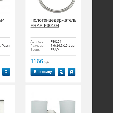
AP
Полотенцедержатель
FRAP F30104
Артикул:
F30104
м. Расстояние между шурупами - 3 см.
Размеры:
7,6x16,7x19,1 см
Бренд:
FRAP
1166
руб.
В корзину