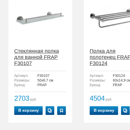
Стеклянная полка
Полка для
для ванной FRAP
полотенец FRA
F30107
F30124
Артикул:
F30107
Артикул:
F30124
Размеры:
50x6,7 см
Размеры:
60x14,9 с
Бренд:
FRAP
Бренд:
FRAP
2703
4504
руб.
руб.
В корзину
В корзину