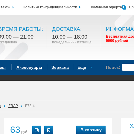
нтакты
Политика конфиденциальности
Публичная оферта
Ср
ВРЕМЯ РАБОТЫ:
ДОСТАВКА:
ИНФОРМА
09:00 — 21:00
10:00 — 18:00
Бесплатная дос
5000 рублей
ежедневно
понедельник - пятница
емы
Аксессуары
Зеркала
Еще
Поиск:
ы
FRAP
F72-4
Х
63
В корзину
руб.