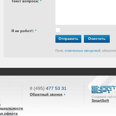
Текст вопроса:
*
Я не робот!:
*
Отправить
Очистить
Поля,
отмеченные звездочкой
, обязате
8 (495)
477 53 31
Обратный звонок
Создание сайта
ы
SmartSoft
а
нциальности
ая оферта