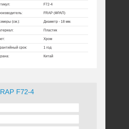
тикул:
F72-4
оизводитель:
FRAP (ФРАП)
змеры (см.):
Диаметр - 18 мм.
териал:
Пластик
ет:
Хром
рантийный срок:
1 год
рана:
Китай
FRAP F72-4