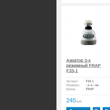
Аэратор 3-х
режимный FRAP
F33-1
Артикул:
F33-1
Размеры:
–x–x– см.
Бренд:
FRAP
245
руб.