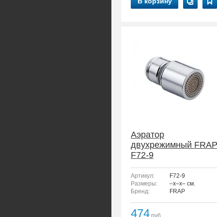
В корзину
Аэратор
двухрежимный FRA
F72-9
Артикул:
F72-9
Размеры:
–x–x– см.
Бренд:
FRAP
474
руб.