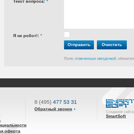
Текст вопроса:
*
Я не робот!:
*
Отправить
Очистить
Поля,
отмеченные звездочкой
, обязате
8 (495)
477 53 31
Обратный звонок
Создание сайта
ы
SmartSoft
а
нциальности
ая оферта