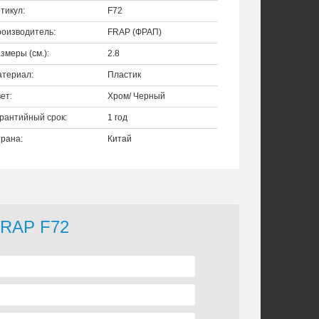
тикул:
F72
оизводитель:
FRAP (ФРАП)
змеры (см.):
2.8
териал:
Пластик
ет:
Хром/ Черный
рантийный срок:
1 год
рана:
Китай
FRAP F72