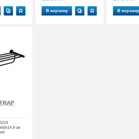
В корзину
В корзин
 FRAP
0224
x60x14,9 см
AP