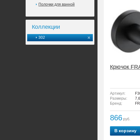
Полочки для ванной
Коллекции
302
Крючок FR
Артикул:
F3
Размеры:
7,
Бренд:
FR
866
руб.
В корзину