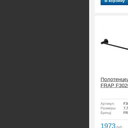
В корзину
Полотенце
FRAP F302
Артикул:
F3
Размеры:
7,
Бренд:
FR
1973
руб.