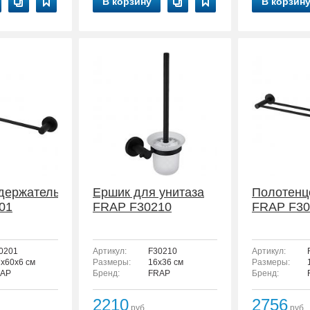
В корзину
В корзин
держатель
Ершик для унитаза
Полотенц
01
FRAP F30210
FRAP F30
0201
Артикул:
F30210
Артикул:
7x60x6 см
Размеры:
16x36 см
Размеры:
AP
Бренд:
FRAP
Бренд:
2210
2756
руб.
руб.