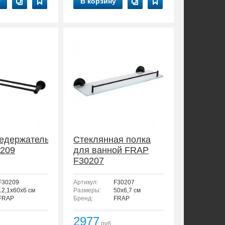
у
В корзину
едержатель
Стеклянная полка
209
для ванной FRAP
F30207
F30209
Артикул:
F30207
12,1x60x6 см
Размеры:
50x6,7 см
FRAP
Бренд:
FRAP
2977
руб.