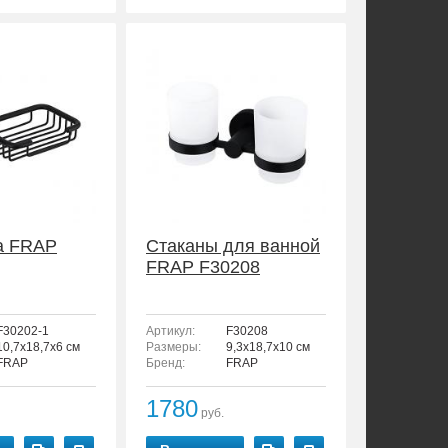
а FRAP
Стаканы для ванной
FRAP F30208
F30202-1
Артикул:
F30208
10,7x18,7x6 см
Размеры:
9,3x18,7x10 см
FRAP
Бренд:
FRAP
1780
руб.