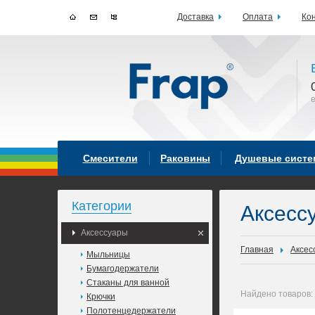
Доставка
Оплата
Ко
Смесители
Раковины
Душевые сист
Категории
Аксесс
Аксессуары
Главная
Аксес
Мыльницы
Бумагодержатели
Стаканы для ванной
Найдено товаров:
Крючки
Полотенцедержатели