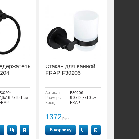
едержатель
Стакан для ванной
204
FRAP F30206
F30204
Артикул:
F30206
- 3 см.
7,6x16,7x19,1 см
Размеры:
9,8x12,3x10 см
FRAP
Бренд:
FRAP
1372
руб.
у
В корзину