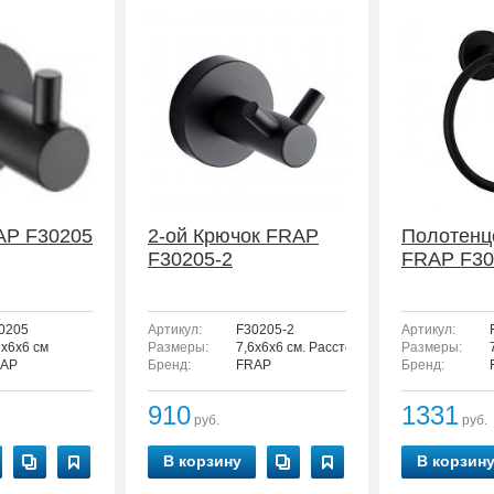
AP F30205
2-ой Крючок FRAP
Полотенц
F30205-2
FRAP F30
0205
Артикул:
F30205-2
Артикул:
6x6x6 см
Размеры:
7,6x6x6 см. Расстояние между шурупами 
Размеры:
AP
Бренд:
FRAP
Бренд:
910
1331
руб.
руб.
В корзину
В корзин