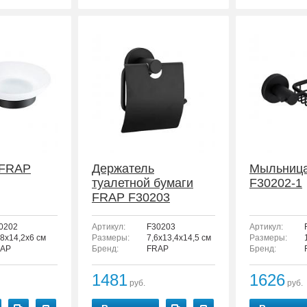
 FRAP
Держатель
Мыльниц
туалетной бумаги
F30202-1
FRAP F30203
0202
Артикул:
F30203
Артикул:
,8x14,2x6 см
Размеры:
7,6x13,4x14,5 см
Размеры:
AP
Бренд:
FRAP
Бренд:
1481
1626
руб.
руб.