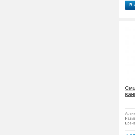
В 
Сме
ван
Артик
Разм
Бренд