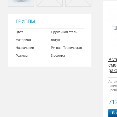
ГРУППЫ
Цвет
Оружейная сталь
Материал
Латунь
Назначение
Ручная, Тропическая
Режимы
3 режима
Вст
сме
рак
F12
Артик
Разм
Бренд
71
В 