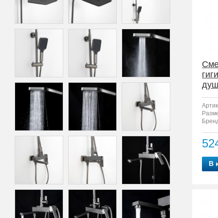
Сме
гиг
душ
2
Артик
Разм
Бренд
52
В 