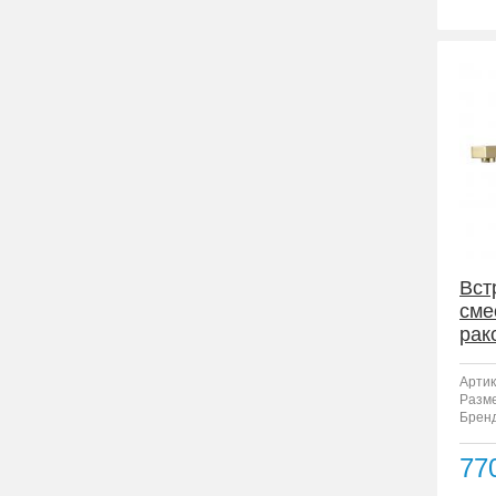
Вст
сме
рак
F12
Артик
Разм
Бренд
77