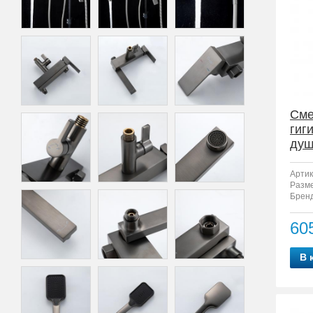
Сме
гиг
душ
Артик
Разм
Бренд
60
В 