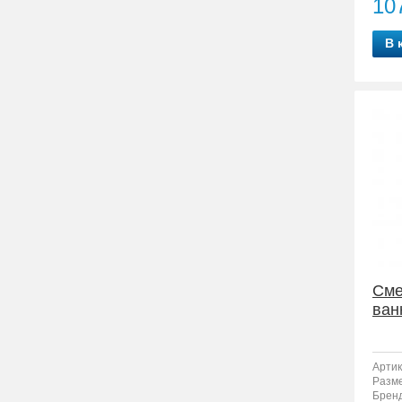
10
В 
Сме
ван
Артик
Разм
Бренд