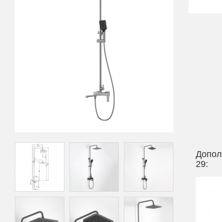
Допол
29: