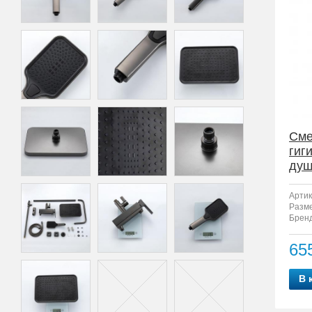
Сме
гиг
душ
23
Артик
Разм
Бренд
65
В 