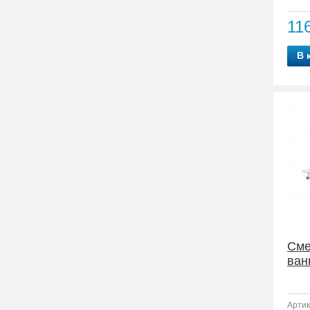
11
В 
Сме
ван
Артик