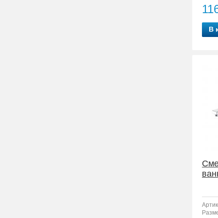
11
В 
Сме
ван
Артик
Разм