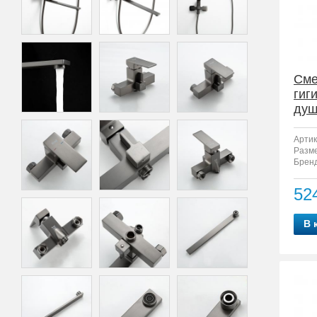
Сме
гиг
душ
2
Артик
Разм
Бренд
52
В 