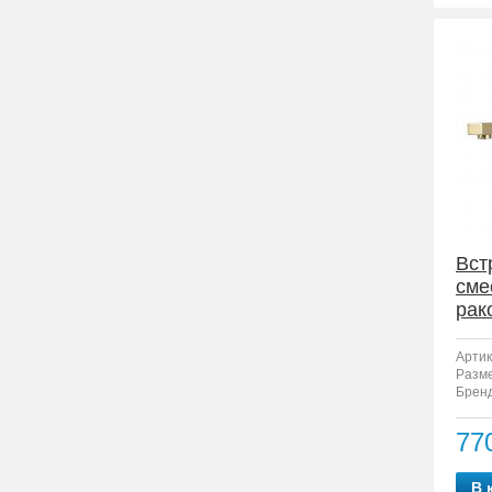
Вст
сме
рак
F12
Артик
Разм
Бренд
77
В 