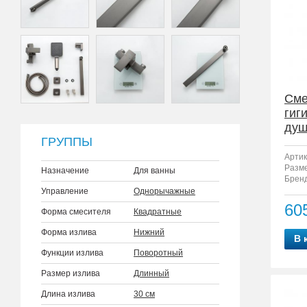
Сме
гиг
душ
ГРУППЫ
Артик
Разм
Назначение
Для ванны
Бренд
Управление
Однорычажные
60
Форма смесителя
Квадратные
Форма излива
Нижний
В 
Функции излива
Поворотный
Размер излива
Длинный
Длина излива
30 см