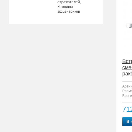
отражателей,
Комплект
эксцентриков
Вст
сме
рак
F12
Артик
Разм
Бренд
71
В 