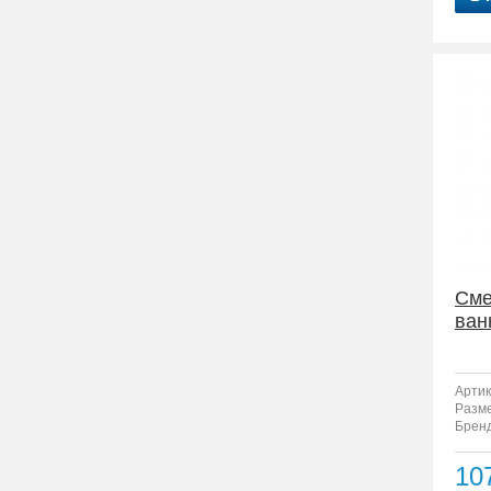
Сме
ван
Артик
Разм
Бренд
10