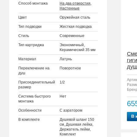
Способ монтажа
На два отверстия
,
Настенные
Цвет
Оружейная сталь
Тип подводки
Жесткая подводка
Стиль
Современные
Тип картриджа
Экономичный,
Керамический 35 мм
Сме
Материал
Латунь
гиг
душ
Переключение на
Поворотное
23
душ
Артик
Присоединительный
1/2
Разм
размер
Бренд
Система быстрого
Нет
монтажа
65
Особенности
С аэратором
В 
В комплекте
Душевой шланг 150
см, Душевая лейка,
Держатель лейки,
Комплект