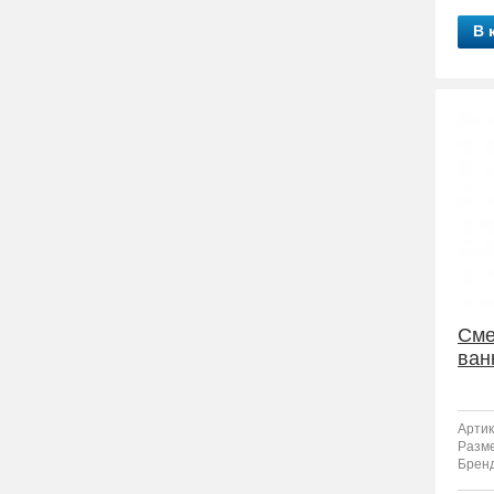
В 
Сме
ван
Артик
Разм
Бренд