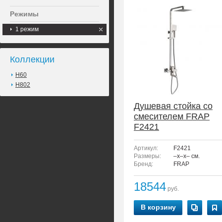
Режимы
1 режим
Коллекции
H60
H802
Душевая стойка со
смесителем FRAP
F2421
Артикул:
F2421
Размеры:
–x–x– см.
Бренд:
FRAP
18544
руб.
В корзину